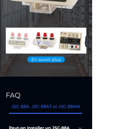
En savoir plus
FAQ
JSC-88A, JSC-88AT et JSC-88AW
DSP
Peut-on installer un JSC-88A