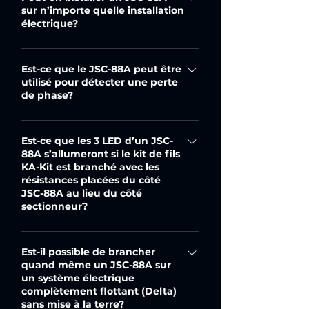
sur n’importe quelle installation
électrique?
NON, car le JSC-88A a besoin d’un
branchement à la masse ou au
Est-ce que le JSC-88A peut être
utilisé pour détecter une perte
neutre pour s’allumer.
de phase?
NON, car sa principale fonction, c’est
la détection d’une présence de
Est-ce que les 3 LED d’un JSC-
88A s’allumeront si le kit de fils
tension lors d’une mise à énergie
KA-Kit est branché avec les
zéro d’un sectionneur. Lors d’une
résistances placées du côté
perte de phase, la régénération
JSC-88A au lieu du côté
sectionneur?
produite par les 2 autres phases sur
la phase manquante permettra aux 3
NON, car le kit de fils KA a un sens
LED de rester allumées. Comme, il y
et les résistances doivent toujours
Est-il possible de brancher
a aussi, un retour possible par le
quand même un JSC-88A sur
être installées du côté sectionneur.
transformateur de contrôle, par le
un système électrique
bobinage du moteur ou même par
complètement flottant (Delta)
sans mise à la terre?
les appareils électroniques branchés